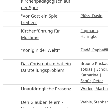
kirchenpädagogisch auf
der Spur
"Vor Gott ein Spiel
Plüss, David
treiben"
Kirchenführung für
Fugmann,
Haringke
Muslime
"Königin der Welt!"
Ziadé, Raphaël
Das Christentum hat ein
Braune-Krickau
Tobias | Scholl
Darstellungsproblem
Katharina |
Schüz, Peter
Unaufdringliche Präsenz
Werlen, Martin
Den Glauben feiern -
Wahle, Stepha