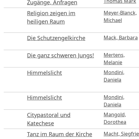
Thomas Mark
Zugänge, Anfragen
Religion zeigen im
Meyer-Blanck,
Michael
heiligen Raum
Die Schutzengelkirche
Mack, Barbara
Die ganz schweren Jungs!
Mertens,
Melanie
Himmelslicht
Mondini,
Daniela
Himmelslicht
Mondini,
Daniela
Citypastoral und
Mangold,
Dorothea
Katechese
Tanz im Raum der Kirche
Macht, Siegfri