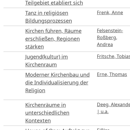
Teilgebiet etabliert sich
Tanz in religiösen
Frenk, Anne
Bildungsprozessen
Kirchen führen, Räume
Felsenstein-
Roßberg,
erschließen, Regionen
Andrea
stärken
Jugend(kultur) im
Fritsche, Tobia
Kirchenraum
Moderner Kirchenbau und
Erne, Thomas
die Individualisierung der
Religion
Kirchenräume in
Deeg, Alexand
| u.a.
unterschiedlichen
Kontexten