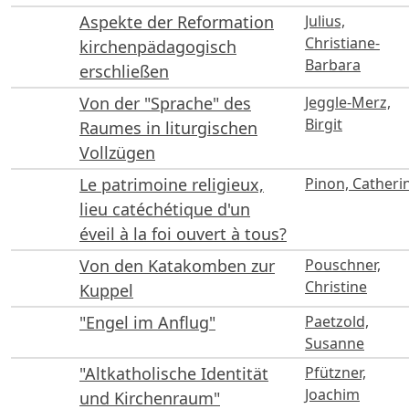
Aspekte der Reformation
Julius,
Christiane-
kirchenpädagogisch
Barbara
erschließen
Von der "Sprache" des
Jeggle-Merz,
Birgit
Raumes in liturgischen
Vollzügen
Le patrimoine religieux,
Pinon, Catheri
lieu catéchétique d'un
éveil à la foi ouvert à tous?
Von den Katakomben zur
Pouschner,
Christine
Kuppel
"Engel im Anflug"
Paetzold,
Susanne
"Altkatholische Identität
Pfützner,
Joachim
und Kirchenraum"