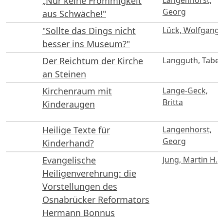
„Nur keine Frömmigkeit
Langenhorst,
Georg
aus Schwäche!"
"Sollte das Dings nicht
Lück, Wolfgan
besser ins Museum?"
Der Reichtum der Kirche
Langguth, Tab
an Steinen
Kirchenraum mit
Lange-Geck,
Britta
Kinderaugen
Heilige Texte für
Langenhorst,
Georg
Kinderhand?
Evangelische
Jung, Martin H.
Heiligenverehrung: die
Vorstellungen des
Osnabrücker Reformators
Hermann Bonnus