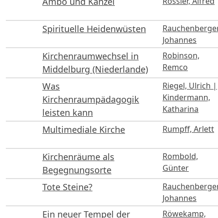
Ambo und Kanzel
Rössler, Alfred
Spirituelle Heidenwüsten
Rauchenberger
Johannes
Kirchenraumwechsel in
Robinson,
Remco
Middelburg (Niederlande)
Was
Riegel, Ulrich |
Kindermann,
Kirchenraumpädagogik
Katharina
leisten kann
Multimediale Kirche
Rumpff, Arlett
Kirchenräume als
Rombold,
Günter
Begegnungsorte
Tote Steine?
Rauchenberger
Johannes
Ein neuer Tempel der
Röwekamp,