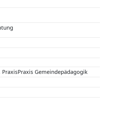
htung
ht, PraxisPraxis Gemeindepädagogik