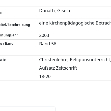
Donath, Gisela
In
eine kirchenpädagogische Betrac
titel/Beschreibung
2003
einungsjahr
Band 56
e / Band
Christenlehre, Religionsunterric
orie
Aufsatz Zeitschrift
18-20