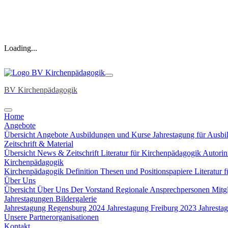
Loading...
BV Kirchenpädagogik
Home
Angebote
Übersicht Angebote
Ausbildungen und Kurse
Jahrestagung
für Ausbi
Zeitschrift & Material
Übersicht News & Zeitschrift
Literatur für Kirchenpädagogik
Autori
Kirchenpädagogik
Kirchenpädagogik Definition
Thesen und Positionspapiere
Literatur 
Über Uns
Übersicht Über Uns
Der Vorstand
Regionale Ansprechpersonen
Mitg
Jahrestagungen Bildergalerie
Jahrestagung Regensburg 2024
Jahrestagung Freiburg 2023
Jahresta
Unsere Partnerorganisationen
Kontakt