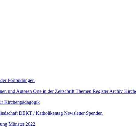
lder
Fortbildungen
nnen und Autoren
Orte in der Zeitschrift
Themen Register
Archiv-Kirc
für Kirchenpädagogik
liedschaft
DEKT / Katholikentag
Newsletter
Spenden
gung Münster 2022