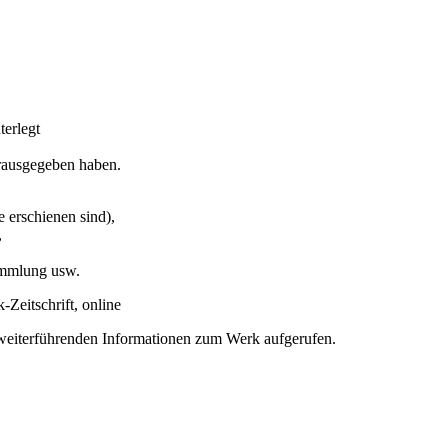
erlegt
erausgegeben haben.
e erschienen sind),
,
ammlung usw.
Zeitschrift, online
n weiterführenden Informationen zum Werk aufgerufen.