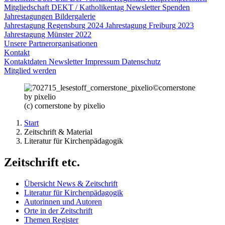
Mitgliedschaft
DEKT / Katholikentag
Newsletter
Spenden
Jahrestagungen Bildergalerie
Jahrestagung Regensburg 2024
Jahrestagung Freiburg 2023
Jahrestagung Münster 2022
Unsere Partnerorganisationen
Kontakt
Kontaktdaten
Newsletter
Impressum
Datenschutz
Mitglied werden
©
cornerstone
by pixelio
(c) cornerstone by pixelio
Start
Zeitschrift & Material
Literatur für Kirchenpädagogik
Zeitschrift etc.
Übersicht News & Zeitschrift
Literatur für Kirchenpädagogik
Autorinnen und Autoren
Orte in der Zeitschrift
Themen Register