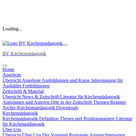
Loading...
BV Kirchenpädagogik
Home
Angebote
Übersicht Angebote
Ausbildungen und Kurse
Jahrestagung
für
Ausbilder
Fortbildungen
Zeitschrift & Material
Übersicht News & Zeitschrift
Literatur für Kirchenpädagogik
Autorinnen und Autoren
Orte in der Zeitschrift
Themen Register
Archiv-Kirchenpaedagogik
Downloads
Kirchenpädagogik
Kirchenpädagogik Definition
Thesen und Positionspapiere
Literatur
für Kirchenpädagogik
Über Uns
Übersicht Über Uns
Der Vorstand
Regionale Ansprechpersonen