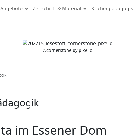
Angebote
Zeitschrift & Material
Kirchenpädagogik
(c) cornerstone by pixelio
©
cornerstone by pixelio
ogik
pädagogik
pta im Essener Dom