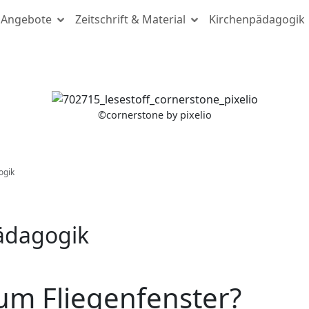
Angebote
Zeitschrift & Material
Kirchenpädagogik
(c) cornerstone by pixelio
©
cornerstone by pixelio
ogik
pädagogik
um Fliegenfenster?