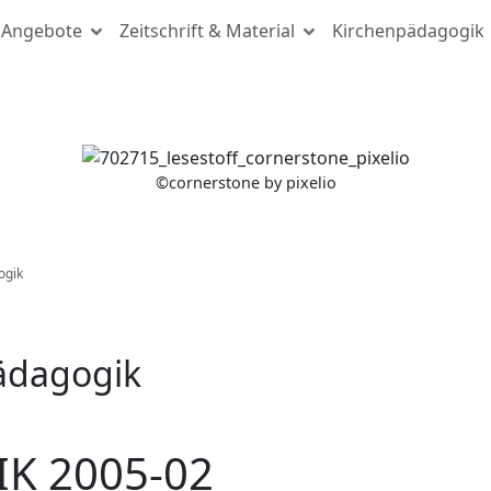
Angebote
Zeitschrift & Material
Kirchenpädagogik
(c) cornerstone by pixelio
©
cornerstone by pixelio
ogik
pädagogik
K 2005-02