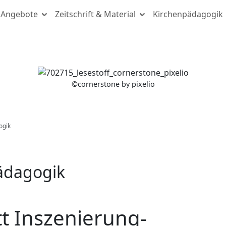
Angebote
Zeitschrift & Material
Kirchenpädagogik
(c) cornerstone by pixelio
©
cornerstone by pixelio
ogik
pädagogik
tt Inszenierung-